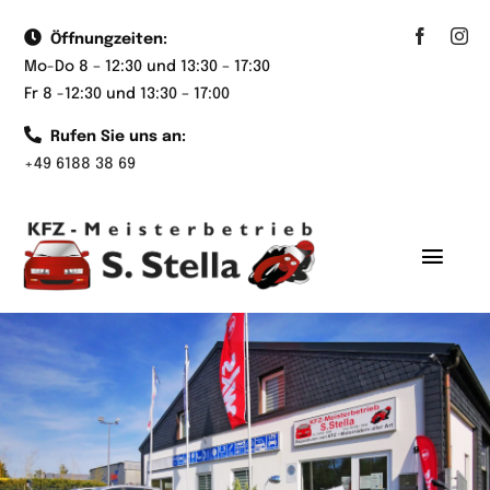
Zum
Öffnungzeiten:
Inhalt
Mo-Do 8 – 12:30 und 13:30 – 17:30
springen
Fr 8 -12:30 und 13:30 – 17:00
Rufen Sie uns an:
+49 6188 38 69
Toggl
Navig
Startseite
Unser Team
KFZ-Service